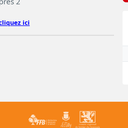
près 2
liquez ici