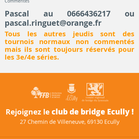
Commentés
Pascal au 0666436217 ou
pascal.ringuet@orange.fr
Tous les autres jeudis sont des
tournois normaux non commentés
mais ils sont toujours réservés pour
les 3e/4e séries.
club de bridge Ecully !
Rejoignez le
27 Chemin de Villeneuve, 69130 Ecully