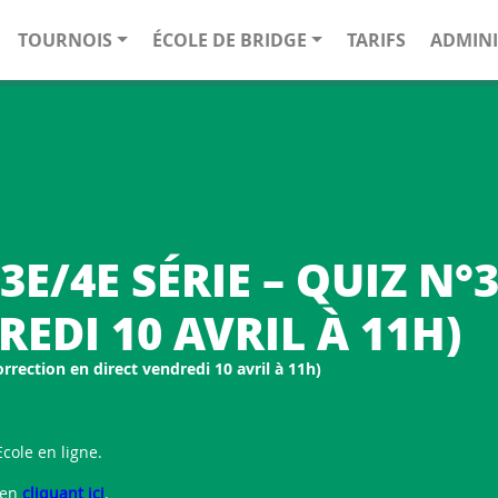
TOURNOIS
ÉCOLE DE BRIDGE
TARIFS
ADMINI
3E/4E SÉRIE – QUIZ N
EDI 10 AVRIL À 11H)
orrection en direct vendredi 10 avril à 11h)
cole en ligne.
 en
cliquant ici
.