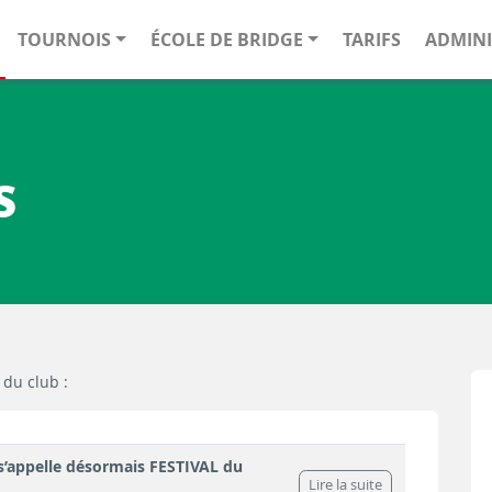
TOURNOIS
ÉCOLE DE BRIDGE
TARIFS
ADMINI
S
du club :
 s’appelle désormais FESTIVAL du
Lire la suite